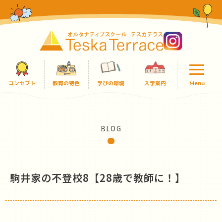
コンセプト
教育の特色
学びの環境
入学案内
Menu
BLOG
駒井家の不登校8【28歳で教師に！】