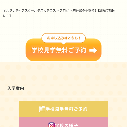
オルタナティブスクールテスカテラス
>
ブログ
>
駒井家の不登校8【28歳で教師
に！】
コンセプト
教育の特色
学びの環境
ヒストリー
入学案内
学校見学
無料ご予約
学校の様子